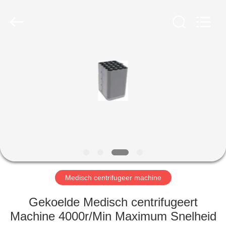
Xiangyi
Laboratory
Instrument
Development
Co.,
Ltd..
All
Rights
THUIS
Reserved.
PRODUCTEN
OVER
ONS
FABRIEKSTOCHT
Medisch centrifugeer machine
KWALITEITSCONTROLE
Gekoelde Medisch centrifugeert
Machine 4000r/Min Maximum Snelheid