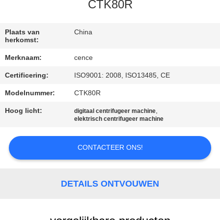
NEEM
CTK80R
CONTACT
MET
Plaats van
China
herkomst:
ONS
Merknaam:
cence
OP
Certificering:
ISO9001: 2008, ISO13485, CE
Modelnummer:
CTK80R
NIEUWS
Hoog licht:
,
digitaal centrifugeer machine
elektrisch centrifugeer machine
GEVALLEN
CONTACTEER ONS!
VR
DETAILS ONTVOUWEN
SITEMAP