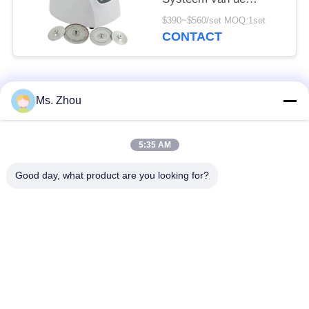
Machinetg12m With
$390~$560/set MOQ:1set
Fault Self Diagnose
CONTACT
populaire categorieën
Alle
Ms. Zhou
het laboratorium
medisch centrifugeer
5:35 AM
centrifugeert machine
machine
Good day, what product are you looking for?
PRP PRF
gekoeld centrifugeer
centrifugeert
machine
de bloedscheiding
De bloedbank
centrifugeert
centrifugeert