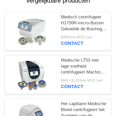
PRIVACY
vergelijkbare producten
POLICY
Medisch centrifugeer
H1750R-micro-Buizen
Gekoelde de Buishoge
snelheid van de VRC
$2850/set MOQ:1set
centrifugeren
CONTACT
Medische LT53 met
lage snelheid
centrifugeert Machine
voor Klinische
$660 ~$1200/set MOQ:1set
Geneeskunde
CONTACT
Genetische Biologie
Het capillaire Medische
Bloed centrifugeert het
Systeem van de