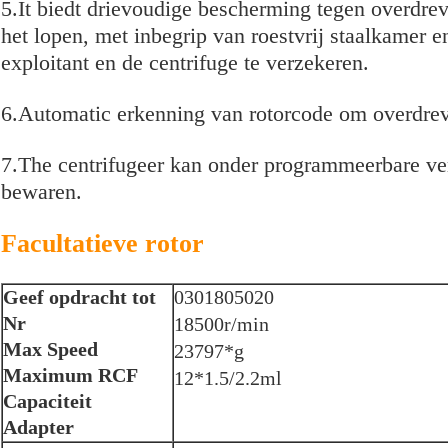
5.It biedt drievoudige bescherming tegen overdrev
het lopen, met inbegrip van roestvrij staalkamer e
exploitant en de centrifuge te verzekeren.
6.Automatic erkenning van rotorcode om overdreve
7.The centrifugeer kan onder programmeerbare ver
bewaren.
Facultatieve rotor
Geef opdracht tot
0301805020
Nr
18500r/min
Max Speed
23797*g
Maximum RCF
12*1.5/2.2ml
Capaciteit
Adapter