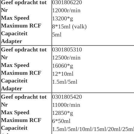
Geef opdracht tot
0301806220
Nr
12000r/min
Max Speed
13200*g
Maximum RCF
8*15ml (valk)
Capaciteit
5ml
Adapter
Geef opdracht tot
0301805310
Nr
12500r/min
Max Speed
16060*g
Maximum RCF
12*10ml
Capaciteit
1.5ml/5ml
Adapter
Geef opdracht tot
0301805420
Nr
11000r/min
Max Speed
12850*g
Maximum RCF
6*50ml
Capaciteit
1.5ml/5ml/10ml/15ml/20ml/25m