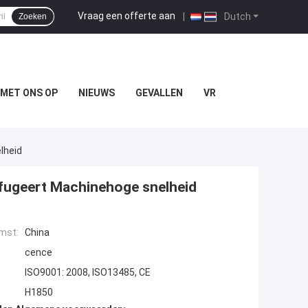
Vraag een offerte aan
|
Dutch
Zoeken
MET ONS OP
NIEUWS
GEVALLEN
VR
lheid
rifugeert Machinehoge snelheid
mst:
China
cence
ISO9001: 2008, ISO13485, CE
H1850