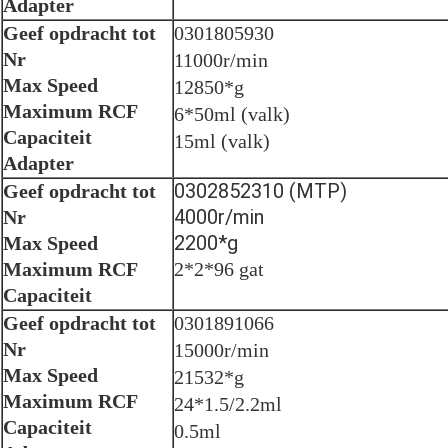
Adapter
Geef opdracht tot
0301805930
Nr
11000r/min
Max Speed
12850*g
Maximum RCF
6*50ml (valk)
Capaciteit
15ml (valk)
Adapter
0302852310 (MTP)
Geef opdracht tot
4000r/min
Nr
2200*g
Max Speed
Maximum RCF
2*2*96 gat
Capaciteit
Geef opdracht tot
0301891066
Nr
15000r/min
Max Speed
21532*g
Maximum RCF
24*1.5/2.2ml
Capaciteit
0.5ml