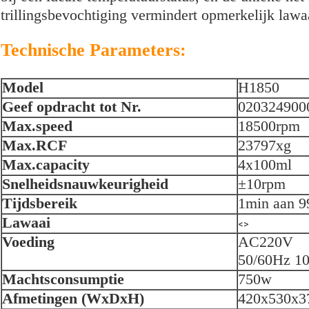
trillingsbevochtiging vermindert opmerkelijk lawa
Technische Parameters:
Model
H1850
Geef opdracht tot Nr.
020324900
Max.speed
18500rpm
Max.RCF
23797xg
Max.capacity
4x100ml
Snelheidsnauwkeurigheid
±10rpm
Tijdsbereik
1min aan 9
Lawaai
<>
Voeding
AC220V
50/60Hz 1
Machtsconsumptie
750w
Afmetingen (WxDxH)
420x530x