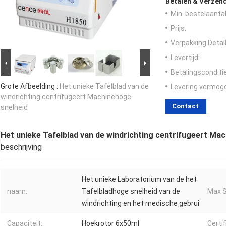
Betalen & Verzen
Min. bestelaantal
Prijs:
Verpakking Detail
Levertijd:
Betalingsconditi
Grote Afbeelding :
Het unieke Tafelblad van de
Levering vermog
windrichting centrifugeert Machinehoge
Contact
snelheid
Het unieke Tafelblad van de windrichting centrifugeert Ma
beschrijving
Het unieke Laboratorium van de het
naam:
Tafelbladhoge snelheid van de
Max S
windrichting en het medische gebrui
Capaciteit:
Hoekrotor 6x50ml
Certif