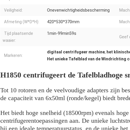
Veiligheid:
Onevenwichtigheidsbescherming
Mach
Afmeting (W*D*H):
420*530*370mm
Macht
Tijd plaatsende
1min-99min59s
Geef 
waaier:
digitaal centrifugeer machine
,
het klinisch
Markeren:
Het unieke Tafelblad van de Windrichting 
H1850 centrifugeert de Tafelbladhoge s
Tot 10 rotoren en de veelvoudige adapters zijn be
de capaciteit van 6x50ml (ronde/kegel) biedt bred
Het biedt hoge snelheid (18500rpm) evenals hoge
centrifugerentoepassingen aan. De unieke luchtst
bij een ideale temperatuurstatus, en de unieke he