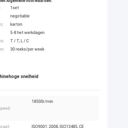
den Algemene voorwaarden:
:
1set
negotiable
s:
karton
5-8 het werkdagen
es:
T / T, L / C
en:
30 reeks/per week
chinehoge snelheid
18500r/min
peed:
icaat:
ISO9001: 2008, ISO13485, CE