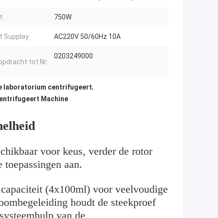
t:
750W
 Supplay:
AC220V 50/60Hz 10A
0203249000
opdracht tot Nr:
e laboratorium centrifugeert
,
centrifugeert Machine
nelheid
schikbaar voor keus, verder de rotor
e toepassingen aan.
 capaciteit (4x100ml) voor veelvoudige
roombegeleiding houdt de steekproef
t systeemhulp van de