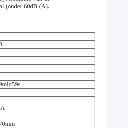
ai (onder 60dB (A).
0
9min59s
0A
370mm