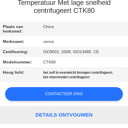
NEEM
Temperatuur Met lage snelheid
CONTACT
centrifugeert CTK80
MET
Plaats van
China
ONS
herkomst:
OP
Merknaam:
cence
Certificering:
ISO9001: 2008, ISO13485, CE
NIEUWS
Modelnummer:
CTK80
Hoog licht:
,
GEVALLEN
het zelf in evenwicht brengen centrifugeert
het vloermodel centrifugeert
VR
CONTACTEER ONS!
SITEMAP
DETAILS ONTVOUWEN