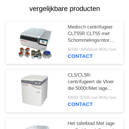
PRIVACY
vergelijkbare producten
POLICY
Medisch centrifugeer
CLT55R CLT55 met
Schommelingsrotor
Met lage snelheid
$1500 ~$4500/set MOQ:1set
centrifugeren
CONTACT
CL5/CL5R-
centrifugeert de Vloer
die 5000r/Met lage
snelheid Min With
$4650~$7500 /set MOQ:1set
Swing Rotor bevinden
CONTACT
zich
Het tafelblad Met lage