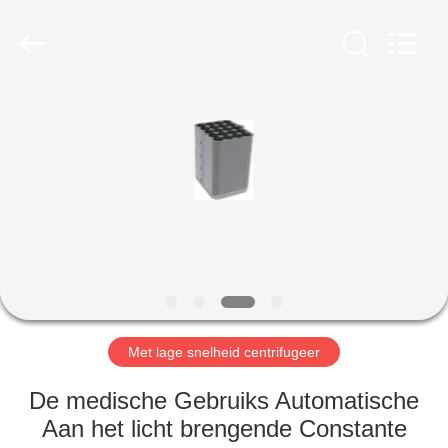
Xiangyi
Laboratory
Instrument
Development
Co.,
Ltd..
All
Rights
THUIS
Reserved.
PRODUCTEN
OVER
ONS
FABRIEKSTOCHT
Met lage snelheid centrifugeer
KWALITEITSCONTROLE
De medische Gebruiks Automatische
Aan het licht brengende Constante