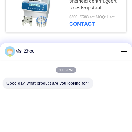
snelheid centrifugeert
Roestvrij staal
Horizontale Rotor
$300~$580/set MOQ:1 set
12x15ml l420-a
CONTACT
4200rpm
populaire categorieën
Alle
Ms. Zhou
het laboratorium
medisch centrifugeer
1:05 PM
centrifugeert machine
machine
Good day, what product are you looking for?
PRP PRF
gekoeld centrifugeer
centrifugeert
machine
de bloedscheiding
De bloedbank
centrifugeert
centrifugeert