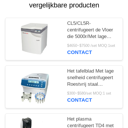
PRIVACY
vergelijkbare producten
POLICY
CL5/CL5R-
centrifugeert de Vloer
die 5000r/Met lage
snelheid Min With
$4650~$7500 /set MOQ:1set
Swing Rotor bevinden
CONTACT
zich
Het tafelblad Met lage
snelheid centrifugeert
Roestvrij staal
Horizontale Rotor
$300~$580/set MOQ:1 set
12x15ml l420-a
CONTACT
4200rpm
Het plasma
centrifugeert TD4 met