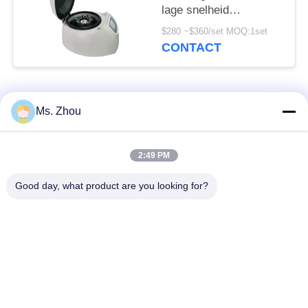
lage snelheid
centrifugeert
$280 ~$360/set MOQ:1set
CONTACT
populaire categorieën
Alle
Ms. Zhou
het laboratorium
medisch centrifugeer
2:49 PM
centrifugeert machine
machine
Good day, what product are you looking for?
PRP PRF
gekoeld centrifugeer
centrifugeert
machine
de bloedscheiding
De bloedbank
centrifugeert
centrifugeert