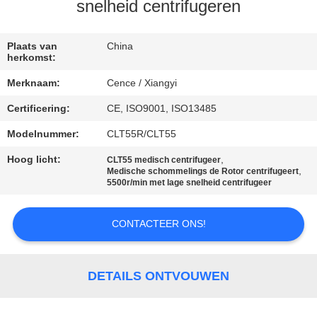
NEEM
snelheid centrifugeren
CONTACT
MET
Plaats van
China
herkomst:
ONS
Merknaam:
Cence / Xiangyi
OP
Certificering:
CE, ISO9001, ISO13485
Modelnummer:
CLT55R/CLT55
NIEUWS
Hoog licht:
,
CLT55 medisch centrifugeer
,
Medische schommelings de Rotor centrifugeert
GEVALLEN
5500r/min met lage snelheid centrifugeer
CONTACTEER ONS!
VR
SITEMAP
DETAILS ONTVOUWEN