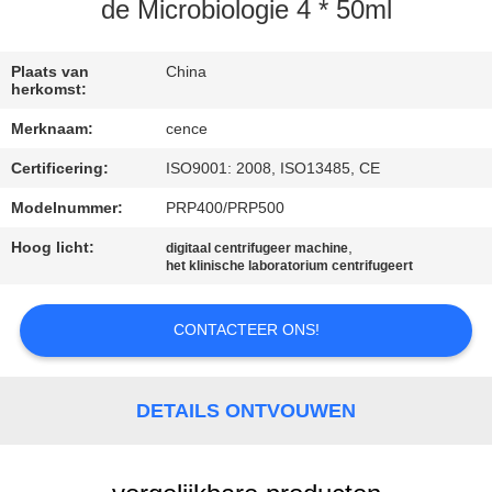
NEEM
de Microbiologie 4 * 50ml
CONTACT
MET
Plaats van
China
herkomst:
ONS
Merknaam:
cence
OP
Certificering:
ISO9001: 2008, ISO13485, CE
Modelnummer:
PRP400/PRP500
NIEUWS
Hoog licht:
,
digitaal centrifugeer machine
het klinische laboratorium centrifugeert
GEVALLEN
CONTACTEER ONS!
VR
DETAILS ONTVOUWEN
SITEMAP