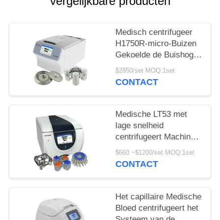
PRIVACY
vergelijkbare producten
POLICY
Medisch centrifugeer
H1750R-micro-Buizen
Gekoelde de Buishoge
snelheid van de VRC
$2850/set MOQ:1set
centrifugeren
CONTACT
Medische LT53 met
lage snelheid
centrifugeert Machine
voor Klinische
$660 ~$1200/set MOQ:1set
Geneeskunde
CONTACT
Genetische Biologie
Het capillaire Medische
Bloed centrifugeert het
Systeem van de