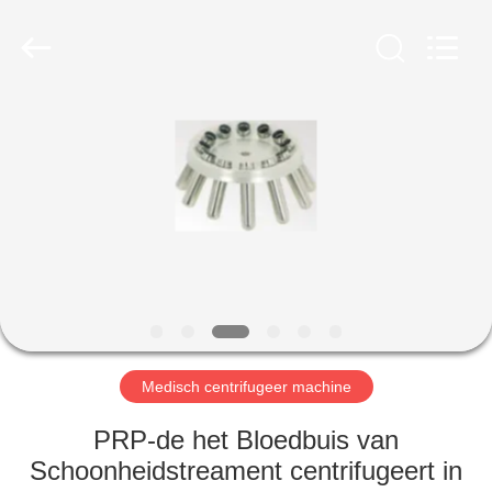
Xiangyi
Laboratory
Instrument
Development
Co.,
Ltd..
All
Rights
THUIS
Reserved.
PRODUCTEN
OVER
ONS
FABRIEKSTOCHT
Medisch centrifugeer machine
KWALITEITSCONTROLE
PRP-de het Bloedbuis van
Schoonheidstreament centrifugeert in