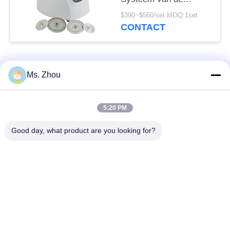
Machinetg12m With
$390~$560/set MOQ:1set
Fault Self Diagnose
CONTACT
populaire categorieën
Alle
Ms. Zhou
het laboratorium
medisch centrifugeer
5:20 PM
centrifugeert machine
machine
Good day, what product are you looking for?
PRP PRF
gekoeld centrifugeer
centrifugeert
machine
de bloedscheiding
De bloedbank
centrifugeert
centrifugeert