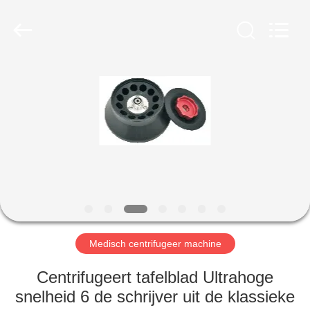
Xiangyi
Laboratory
Instrument
Development
Co.,
Ltd..
All
Rights
THUIS
Reserved.
PRODUCTEN
OVER
ONS
FABRIEKSTOCHT
Medisch centrifugeer machine
KWALITEITSCONTROLE
Centrifugeert tafelblad Ultrahoge
snelheid 6 de schrijver uit de klassieke