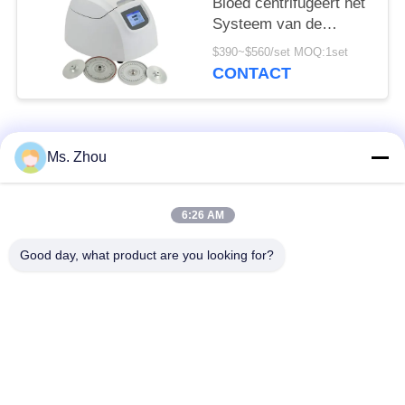
Bloed centrifugeert het
Systeem van de
Machinetg12m With
$390~$560/set MOQ:1set
Fault Self Diagnose
CONTACT
populaire categorieën
Alle
Ms. Zhou
het laboratorium
medisch centrifugeer
6:26 AM
centrifugeert machine
machine
Good day, what product are you looking for?
PRP PRF
gekoeld centrifugeer
centrifugeert
machine
de bloedscheiding
De bloedbank
centrifugeert
centrifugeert