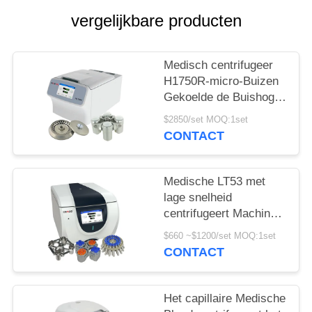
PRIVACY
vergelijkbare producten
POLICY
Medisch centrifugeer
H1750R-micro-Buizen
Gekoelde de Buishoge
snelheid van de VRC
$2850/set MOQ:1set
centrifugeren
CONTACT
Medische LT53 met
lage snelheid
centrifugeert Machine
voor Klinische
$660 ~$1200/set MOQ:1set
Geneeskunde
CONTACT
Genetische Biologie
Het capillaire Medische