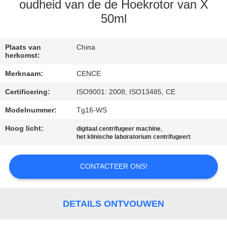
NEEM
oudheid van de de Hoekrotor van X
CONTACT
50ml
MET
Plaats van
China
ONS
herkomst:
OP
Merknaam:
CENCE
Certificering:
ISO9001: 2008, ISO13485, CE
NIEUWS
Modelnummer:
Tg16-WS
Hoog licht:
,
GEVALLEN
digitaal centrifugeer machine
het klinische laboratorium centrifugeert
VR
CONTACTEER ONS!
SITEMAP
DETAILS ONTVOUWEN