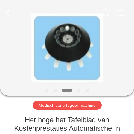
Xiangyi
Laboratory
Instrument
Development
Co.,
Ltd..
All
Rights
THUIS
Reserved.
PRODUCTEN
OVER
ONS
FABRIEKSTOCHT
Medisch centrifugeer machine
KWALITEITSCONTROLE
Het hoge het Tafelblad van
Kostenprestaties Automatische In