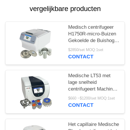
PRIVACY
vergelijkbare producten
POLICY
Medisch centrifugeer
H1750R-micro-Buizen
Gekoelde de Buishoge
snelheid van de VRC
$2850/set MOQ:1set
centrifugeren
CONTACT
Medische LT53 met
lage snelheid
centrifugeert Machine
voor Klinische
$660 ~$1200/set MOQ:1set
Geneeskunde
CONTACT
Genetische Biologie
Het capillaire Medische