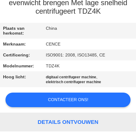
NEEM
evenwicht brengen Met lage snelheid
CONTACT
centrifugeert TDZ4K
MET
Plaats van
China
ONS
herkomst:
OP
Merknaam:
CENCE
Certificering:
ISO9001: 2008, ISO13485, CE
NIEUWS
Modelnummer:
TDZ4K
Hoog licht:
,
GEVALLEN
digitaal centrifugeer machine
elektrisch centrifugeer machine
VR
CONTACTEER ONS!
SITEMAP
DETAILS ONTVOUWEN