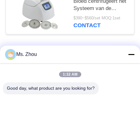
Bloed centrifugeert het
Systeem van de
Machinetg12m With
$390~$560/set MOQ:1set
Fault Self Diagnose
CONTACT
populaire categorieën
Alle
Ms. Zhou
het laboratorium
medisch centrifugeer
1:32 AM
centrifugeert machine
machine
Good day, what product are you looking for?
PRP PRF
gekoeld centrifugeer
centrifugeert
machine
de bloedscheiding
De bloedbank
centrifugeert
centrifugeert