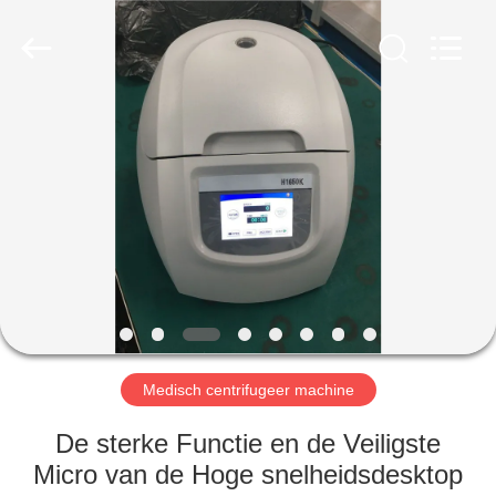
Xiangyi
Laboratory
Instrument
Development
Co.,
Ltd..
All
Rights
THUIS
Reserved.
PRODUCTEN
OVER
ONS
FABRIEKSTOCHT
Medisch centrifugeer machine
KWALITEITSCONTROLE
De sterke Functie en de Veiligste
Micro van de Hoge snelheidsdesktop