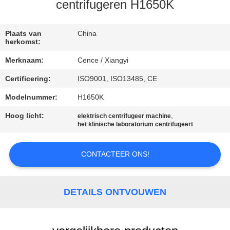
NEEM
centrifugeren H1650K
CONTACT
MET
Plaats van
China
herkomst:
ONS
Merknaam:
Cence / Xiangyi
OP
Certificering:
ISO9001, ISO13485, CE
Modelnummer:
H1650K
NIEUWS
Hoog licht:
,
elektrisch centrifugeer machine
het klinische laboratorium centrifugeert
GEVALLEN
CONTACTEER ONS!
VR
DETAILS ONTVOUWEN
SITEMAP