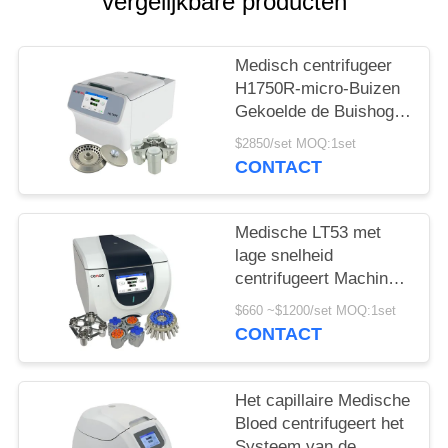
PRIVACY
vergelijkbare producten
POLICY
Medisch centrifugeer
H1750R-micro-Buizen
Gekoelde de Buishoge
snelheid van de VRC
$2850/set MOQ:1set
centrifugeren
CONTACT
Medische LT53 met
lage snelheid
centrifugeert Machine
voor Klinische
$660 ~$1200/set MOQ:1set
Geneeskunde
CONTACT
Genetische Biologie
Het capillaire Medische
Bloed centrifugeert het
Systeem van de