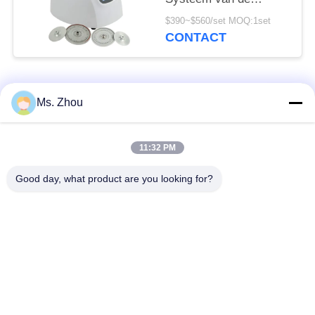
Machinetg12m With
$390~$560/set MOQ:1set
Fault Self Diagnose
CONTACT
populaire categorieën
Alle
Ms. Zhou
het laboratorium
medisch centrifugeer
11:32 PM
centrifugeert machine
machine
Good day, what product are you looking for?
PRP PRF
gekoeld centrifugeer
centrifugeert
machine
de bloedscheiding
De bloedbank
centrifugeert
centrifugeert