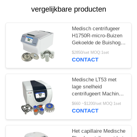
PRIVACY
vergelijkbare producten
POLICY
Medisch centrifugeer
H1750R-micro-Buizen
Gekoelde de Buishoge
snelheid van de VRC
$2850/set MOQ:1set
centrifugeren
CONTACT
Medische LT53 met
lage snelheid
centrifugeert Machine
voor Klinische
$660 ~$1200/set MOQ:1set
Geneeskunde
CONTACT
Genetische Biologie
Het capillaire Medische