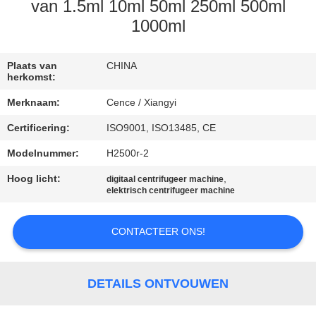
NEEM
van 1.5ml 10ml 50ml 250ml 500ml
CONTACT
1000ml
MET
Plaats van
CHINA
ONS
herkomst:
OP
Merknaam:
Cence / Xiangyi
Certificering:
ISO9001, ISO13485, CE
NIEUWS
Modelnummer:
H2500r-2
Hoog licht:
,
GEVALLEN
digitaal centrifugeer machine
elektrisch centrifugeer machine
VR
CONTACTEER ONS!
SITEMAP
DETAILS ONTVOUWEN