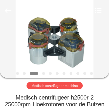
Xiangyi
Laboratory
Instrument
Development
Co.,
Ltd..
All
Rights
THUIS
Reserved.
PRODUCTEN
OVER
ONS
FABRIEKSTOCHT
Medisch centrifugeer machine
KWALITEITSCONTROLE
Medisch centrifugeer h2500r-2
25000rpm-Hoekrotoren voor de Buizen