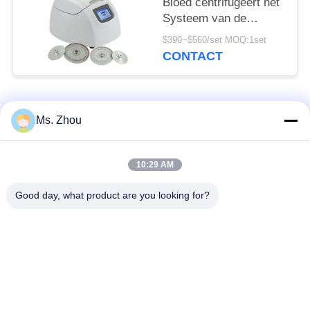
Bloed centrifugeert het
Systeem van de
Machinetg12m With
$390~$560/set MOQ:1set
Fault Self Diagnose
CONTACT
populaire categorieën
Alle
Ms. Zhou
het laboratorium
medisch centrifugeer
10:29 AM
centrifugeert machine
machine
Good day, what product are you looking for?
PRP PRF
gekoeld centrifugeer
centrifugeert
machine
de bloedscheiding
De bloedbank
centrifugeert
centrifugeert