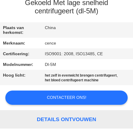
NEEM
Gekoeld Met lage snelheid
CONTACT
centrifugeert (dl-5M)
MET
Plaats van
China
ONS
herkomst:
OP
Merknaam:
cence
Certificering:
ISO9001: 2008, ISO13485, CE
NIEUWS
Modelnummer:
Dl-5M
Hoog licht:
,
GEVALLEN
het zelf in evenwicht brengen centrifugeert
het bloed centrifugeert machine
VR
CONTACTEER ONS!
SITEMAP
DETAILS ONTVOUWEN