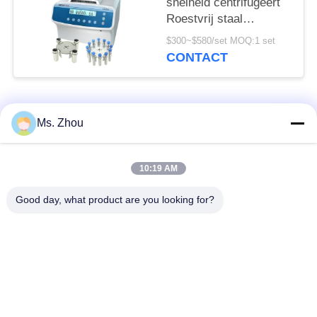
snelheid centrifugeert
Roestvrij staal
Horizontale Rotor
$300~$580/set MOQ:1 set
12x15ml l420-a
CONTACT
4200rpm
populaire categorieën
Alle
Ms. Zhou
het laboratorium
medisch centrifugeer
10:19 AM
centrifugeert machine
machine
Good day, what product are you looking for?
PRP PRF
gekoeld centrifugeer
centrifugeert
machine
de bloedscheiding
De bloedbank
centrifugeert
centrifugeert