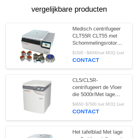
PRIVACY
vergelijkbare producten
POLICY
Medisch centrifugeer
CLT55R CLT55 met
Schommelingsrotor
Met lage snelheid
$1500 ~$4500/set MOQ:1set
centrifugeren
CONTACT
CL5/CL5R-
centrifugeert de Vloer
die 5000r/Met lage
snelheid Min With
$4650~$7500 /set MOQ:1set
Swing Rotor bevinden
CONTACT
zich
Het tafelblad Met lage