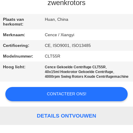
NEEM
zwenkrotors
CONTACT
MET
Plaats van
Huan, China
herkomst:
ONS
Merknaam:
Cence / Xiangyi
OP
Certificering:
CE, ISO9001, ISO13485
Modelnummer:
CLT55R
NIEUWS
Hoog licht:
,
Cence Gekoelde Centrifuge CLT55R
,
40x15ml Hoekrotor Gekoelde Centrifuge
GEVALLEN
4000rpm Swing Rotors Koude Centrifugemachine
CONTACTEER ONS!
VR
SITEMAP
DETAILS ONTVOUWEN