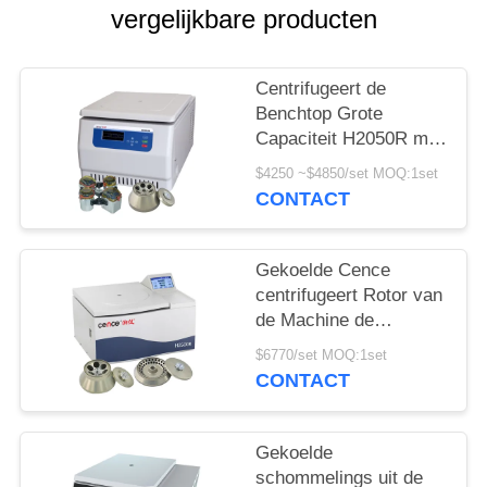
PRIVACY
vergelijkbare producten
POLICY
Centrifugeert de
Benchtop Grote
Capaciteit H2050R met
4*750ml-
$4250 ~$4850/set MOQ:1set
Schommelingsrotor
CONTACT
Gekoelde Cence
centrifugeert Rotor van
de Machine de
Klassieke H2500R Max
$6770/set MOQ:1set
Capacity 6x100ml
CONTACT
Hoek
Gekoelde
schommelings uit de