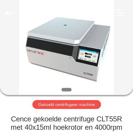
Xiangyi
Laboratory
Instrument
Development
Co.,
Ltd..
All
Rights
THUIS
Reserved.
PRODUCTEN
OVER
ONS
FABRIEKSTOCHT
Gekoeld centrifugeer machine
KWALITEITSCONTROLE
Cence gekoelde centrifuge CLT55R
met 40x15ml hoekrotor en 4000rpm