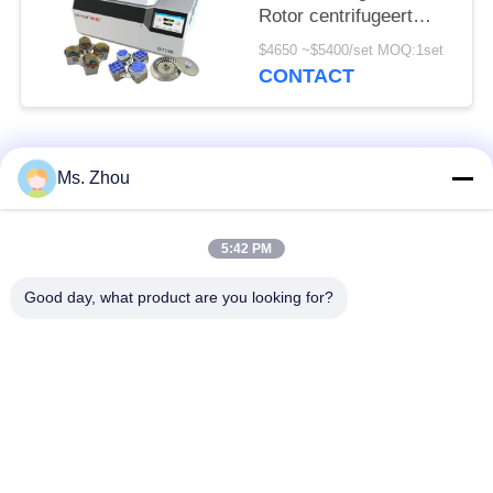
Rotor centrifugeert
Machine CHT210R
$4650 ~$5400/set MOQ:1set
4*750ml
CONTACT
populaire categorieën
Alle
Ms. Zhou
het laboratorium
medisch centrifugeer
5:42 PM
centrifugeert machine
machine
Good day, what product are you looking for?
PRP PRF
gekoeld centrifugeer
centrifugeert
machine
de bloedscheiding
De bloedbank
centrifugeert
centrifugeert