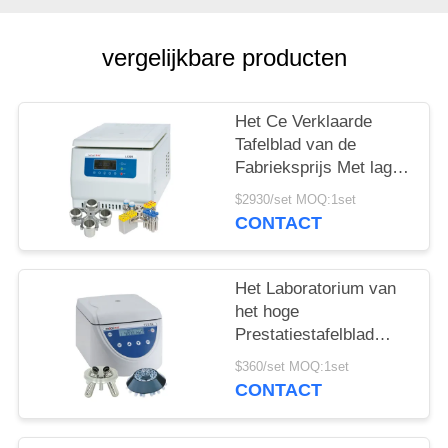
PRIVACY
POLICY
vergelijkbare producten
Het Ce Verklaarde
Tafelblad van de
Fabrieksprijs Met lage
snelheid centrifugeert
$2930/set MOQ:1set
met Grote Capaciteit
CONTACT
Het Laboratorium van
het hoge
Prestatiestafelblad
centrifugeert Machine,
$360/set MOQ:1set
het Automatische
CONTACT
centrifugeert In
evenwicht brengen Met