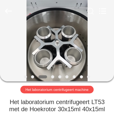
Xiangyi
Laboratory
Instrument
Development
Co.,
Ltd..
All
Rights
THUIS
Reserved.
PRODUCTEN
OVER
ONS
FABRIEKSTOCHT
Het laboratorium centrifugeert machine
KWALITEITSCONTROLE
Het laboratorium centrifugeert LT53
met de Hoekrotor 30x15ml 40x15ml