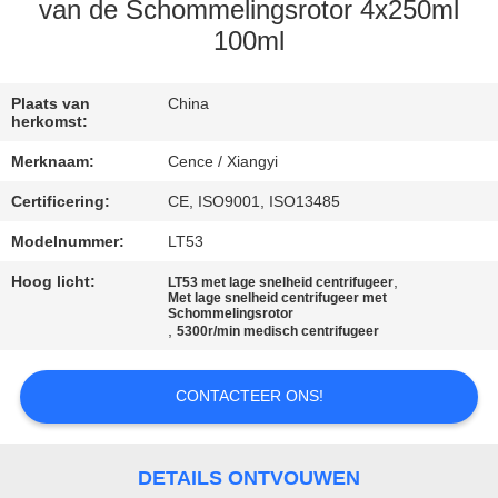
NEEM
van de Schommelingsrotor 4x250ml
CONTACT
100ml
MET
Plaats van
China
ONS
herkomst:
OP
Merknaam:
Cence / Xiangyi
Certificering:
CE, ISO9001, ISO13485
NIEUWS
Modelnummer:
LT53
Hoog licht:
,
GEVALLEN
LT53 met lage snelheid centrifugeer
Met lage snelheid centrifugeer met
Schommelingsrotor
,
5300r/min medisch centrifugeer
VR
CONTACTEER ONS!
SITEMAP
DETAILS ONTVOUWEN