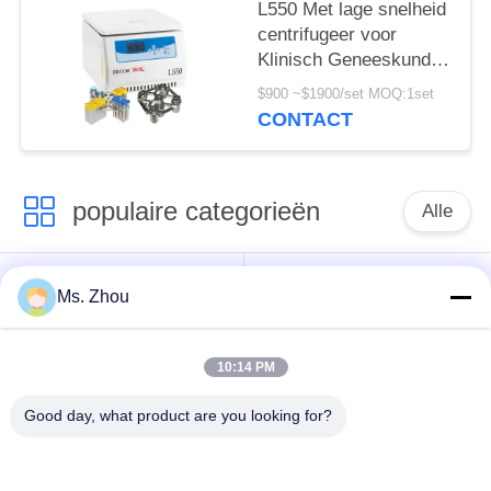
lage snelheid
L550 Met lage snelheid
centrifugeer voor
Klinisch Geneeskunde
en van de Celcultuur
$900 ~$1900/set MOQ:1set
Laboratorium
CONTACT
populaire categorieën
Alle
het laboratorium
medisch centrifugeer
Ms. Zhou
centrifugeert machine
machine
10:14 PM
PRP PRF
gekoeld centrifugeer
centrifugeert
machine
Good day, what product are you looking for?
de bloedscheiding
De bloedbank