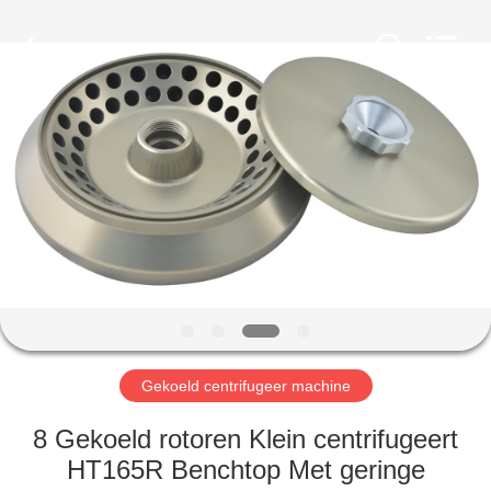
Xiangyi
Laboratory
Instrument
Development
Co.,
Ltd..
All
Rights
THUIS
Reserved.
PRODUCTEN
OVER
ONS
FABRIEKSTOCHT
Gekoeld centrifugeer machine
KWALITEITSCONTROLE
8 Gekoeld rotoren Klein centrifugeert
HT165R Benchtop Met geringe