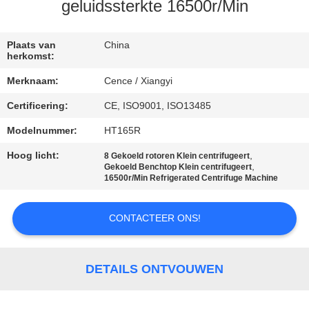
NEEM
geluidssterkte 16500r/Min
CONTACT
MET
Plaats van
China
herkomst:
ONS
Merknaam:
Cence / Xiangyi
OP
Certificering:
CE, ISO9001, ISO13485
Modelnummer:
HT165R
NIEUWS
Hoog licht:
,
8 Gekoeld rotoren Klein centrifugeert
,
Gekoeld Benchtop Klein centrifugeert
GEVALLEN
16500r/Min Refrigerated Centrifuge Machine
CONTACTEER ONS!
VR
SITEMAP
DETAILS ONTVOUWEN