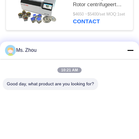
Rotor centrifugeert
Machine CHT210R
$4650 ~$5400/set MOQ:1set
4*750ml
CONTACT
populaire categorieën
Alle
Ms. Zhou
het laboratorium
medisch centrifugeer
10:21 AM
centrifugeert machine
machine
Good day, what product are you looking for?
PRP PRF
gekoeld centrifugeer
centrifugeert
machine
de bloedscheiding
De bloedbank
centrifugeert
centrifugeert