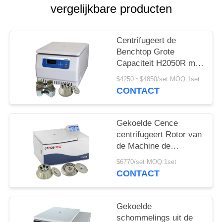
PRIVACY
vergelijkbare producten
POLICY
Centrifugeert de
Benchtop Grote
Capaciteit H2050R met
4*750ml-
$4250 ~$4850/set MOQ:1set
Schommelingsrotor
CONTACT
Gekoelde Cence
centrifugeert Rotor van
de Machine de
Klassieke H2500R Max
$6770/set MOQ:1set
Capacity 6x100ml
CONTACT
Hoek
Gekoelde
schommelings uit de