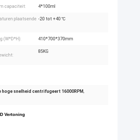
 capaciteit:
4*100ml
turen plaatsende
-20 tot +40 ℃
g (W*D*H):
410*700*370mm
85KG
ewicht:
 hoge snelheid centrifugeert 16000RPM
,
D Vertoning