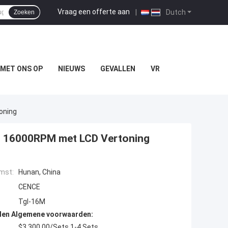
Vraag een offerte aan
|
Dutch
Zoeken
MET ONS OP
NIEUWS
GEVALLEN
VR
oning
rt 16000RPM met LCD Vertoning
mst:
Hunan, China
CENCE
Tgl-16M
den Algemene voorwaarden:
$3,300.00/Sets 1-4 Sets