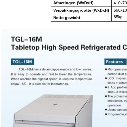
Afmetingen (WxDxH)
410x7
Verpakkingsgrootte (WxDxH)
550x1
85kg
Netto gewicht
CentrifugeCentrifugeCentrifugeCentrifugeCentrifugeCentrifugeCentrif