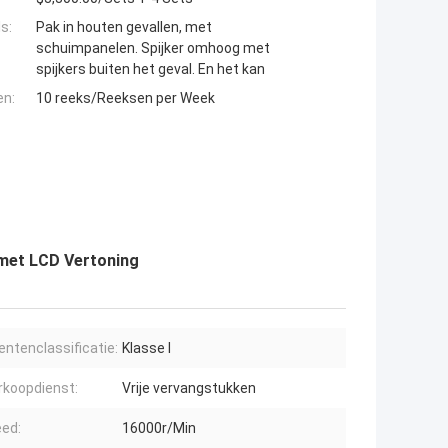
s:
Pak in houten gevallen, met
schuimpanelen. Spijker omhoog met
spijkers buiten het geval. En het kan
en:
10 reeks/Reeksen per Week
 met LCD Vertoning
ntenclassificatie:
Klasse I
rkoopdienst:
Vrije vervangstukken
ed:
16000r/Min