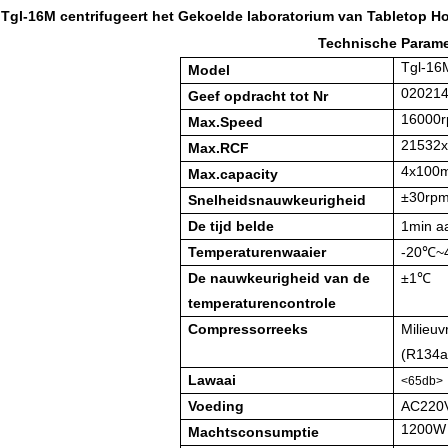
Tgl-16M centrifugeert het Gekoelde laboratorium van Tabletop H
Technische Parame
Tgl-16
Model
02021
Geef opdracht tot Nr
16000
Max.Speed
21532
Max.RCF
4x100m
Max.capacity
±30rp
Snelheidsnauwkeurigheid
De tijd belde
1min a
Temperaturenwaaier
-20℃~
De nauwkeurigheid van de
±1℃
temperaturencontrole
Compressorreeks
Milieuv
(R134a
Lawaai
<65db>
Voeding
AC220
1200W
Machtsconsumptie