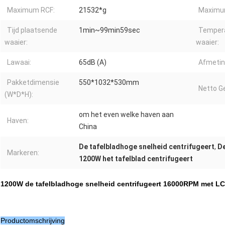
Maximum RCF:
21532*g
Maximum
Tijd plaatsende
1min~99min59sec
Tempera
waaier:
waaier:
Lawaai:
65dB (A)
Afmetin
Pakketdimensie
550*1032*530mm
Netto G
(W*D*H):
om het even welke haven aan
Haven:
China
De tafelbladhoge snelheid centrifugeert
,
De
Markeren:
1200W het tafelblad centrifugeert
1200W de tafelbladhoge snelheid centrifugeert 16000RPM met LC
Productomschrijving