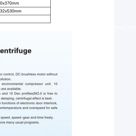
00x370mm
032x530mm
ugeCentrifugeCentrifugeCentrifugeCentrifugeCentrifugeCentrifugeCentr