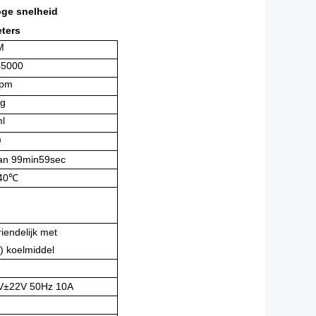
oge snelheid
ters
M
45000
rpm
xg
l
m
an 99min59sec
40℃
riendelijk met
) koelmiddel
V±22V 50Hz 10A