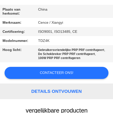
NEEM
CONTACT
Plaats van
China
herkomst:
MET
Merknaam:
Cence / Xiangyi
ONS
Certificering:
ISO9001, ISO13485, CE
OP
Modelnummer:
TDZ4K
NIEUWS
Hoog licht:
,
Gebruikersvriendelijke PRP PRF centrifugeert
,
De Schokbreker PRP PRF centrifugeert
100W PRP PRF centrifugeren
GEVALLEN
CONTACTEER ONS!
VR
DETAILS ONTVOUWEN
SITEMAP
vergelijkbare producten