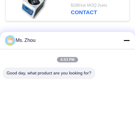
TD3
$188/set MOQ:2sets
CONTACT
populaire categorieën
Alle
Ms. Zhou
het laboratorium
medisch centrifugeer
6:53 PM
centrifugeert machine
machine
Good day, what product are you looking for?
PRP PRF
gekoeld centrifugeer
centrifugeert
machine
de bloedscheiding
De bloedbank
centrifugeert
centrifugeert
Met lage snelheid
de hoge snelheid