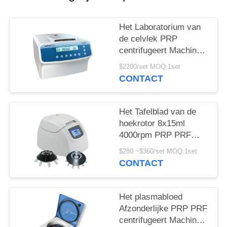
PRIVACY
POLICY
Het Laboratorium van
de celvlek PRP
centrifugeert Machine
3000r/min centrifugeert
$2200/set MOQ:1set
Materiaal
CONTACT
Het Tafelblad van de
hoekrotor 8x15ml
4000rpm PRP PRF
TD4 Met lage snelheid
$280 ~$360/set MOQ:1set
centrifugeert
CONTACT
Het plasmabloed
Afzonderlijke PRP PRF
centrifugeert Machine