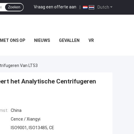
Vraag een offerte aan
|
Dutch
Zoeken
MET ONS OP
NIEUWS
GEVALLEN
VR
trifugeren Van LT53
eert het Analytische Centrifugeren
mst:
China
Cence / Xiangyi
ISO9001, ISO13485, CE