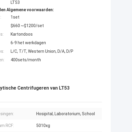
LT53
den Algemene voorwaarden:
:
1set
$660 ~$1200/set
s:
Kartondoos
6-9 het werkdagen
es:
L/C, T/T, Western Union, D/A, D/P
en:
400sets/month
lytische Centrifugeren van LT53
singen:
Hosipital, Laboratorium, School
m RCF:
5010xg