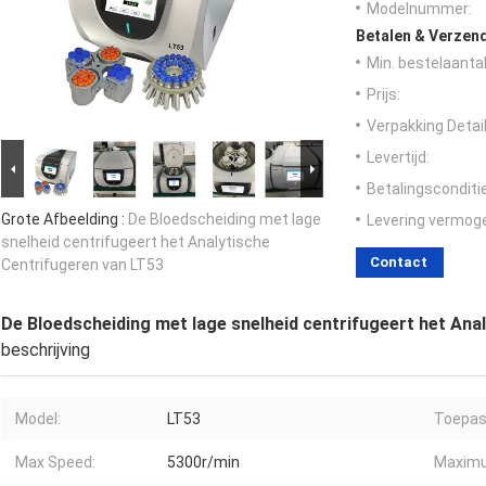
Modelnummer:
Betalen & Verzen
Min. bestelaantal
Prijs:
Verpakking Detail
Levertijd:
Betalingsconditi
Grote Afbeelding :
De Bloedscheiding met lage
Levering vermog
snelheid centrifugeert het Analytische
Contact
Centrifugeren van LT53
De Bloedscheiding met lage snelheid centrifugeert het Ana
beschrijving
Model:
LT53
Toepas
Max Speed:
5300r/min
Maximu