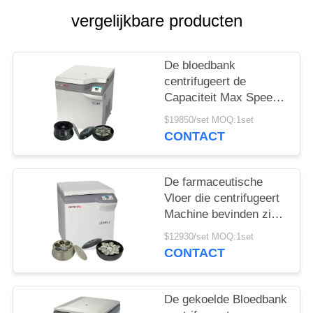
PRIVACY
vergelijkbare producten
POLICY
De bloedbank
centrifugeert de
Capaciteit Max Speed
9000r/min van CL8R
$19850/set MOQ:1set
MAC Test Refrigerated
CONTACT
Centrifuge Super
De farmaceutische
Vloer die centrifugeert
Machine bevinden zich
l800r-2 Grote
$12930/set MOQ:1set
Capaciteitsbloedbank
CONTACT
centrifugeren
De gekoelde Bloedbank