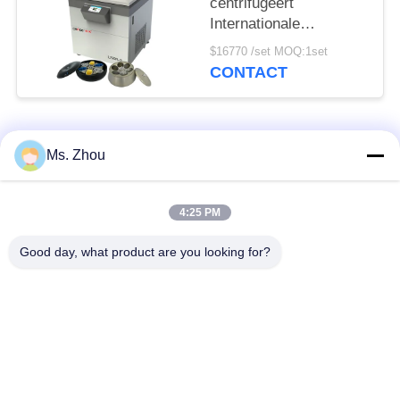
centrifugeert
Internationale
Gevorderde Klasse
$16770 /set MOQ:1set
l720r-3 de Super
CONTACT
Capaciteit centrifugeert
populaire categorieën
Alle
Ms. Zhou
het laboratorium
medisch centrifugeer
4:25 PM
centrifugeert machine
machine
Good day, what product are you looking for?
PRP PRF
gekoeld centrifugeer
centrifugeert
machine
de bloedscheiding
De bloedbank
centrifugeert
centrifugeert