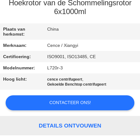
NEEM
Hoekrotor van de Schommelingsrotor
CONTACT
6x1000ml
MET
Plaats van
China
ONS
herkomst:
OP
Merknaam:
Cence / Xiangyi
Certificering:
ISO9001, ISO13485, CE
NIEUWS
Modelnummer:
L720r-3
Hoog licht:
,
GEVALLEN
cence centrifugeert
Gekoelde Benchtop centrifugeert
VR
CONTACTEER ONS!
SITEMAP
DETAILS ONTVOUWEN