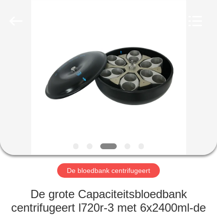
Xiangyi
Laboratory
Instrument
Development
Co.,
Ltd..
All
Rights
THUIS
Reserved.
PRODUCTEN
OVER
ONS
FABRIEKSTOCHT
De bloedbank centrifugeert
KWALITEITSCONTROLE
De grote Capaciteitsbloedbank
centrifugeert l720r-3 met 6x2400ml-de