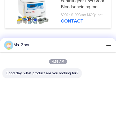
centrifugeer L550 voor
Bloedscheiding met
Beschikbare
$900 ~$1900/set MOQ:1set
Schommelingsrotoren
CONTACT
populaire categorieën
Alle
Ms. Zhou
het laboratorium
medisch centrifugeer
4:53 AM
centrifugeert machine
machine
Good day, what product are you looking for?
PRP PRF
gekoeld centrifugeer
centrifugeert
machine
de bloedscheiding
De bloedbank
centrifugeert
centrifugeert