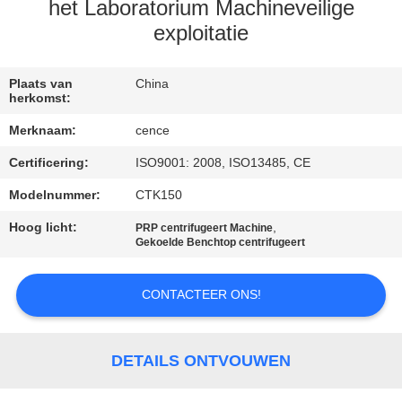
NEEM
het Laboratorium Machineveilige
CONTACT
exploitatie
MET
Plaats van
China
ONS
herkomst:
OP
Merknaam:
cence
Certificering:
ISO9001: 2008, ISO13485, CE
NIEUWS
Modelnummer:
CTK150
Hoog licht:
,
GEVALLEN
PRP centrifugeert Machine
Gekoelde Benchtop centrifugeert
VR
CONTACTEER ONS!
SITEMAP
DETAILS ONTVOUWEN