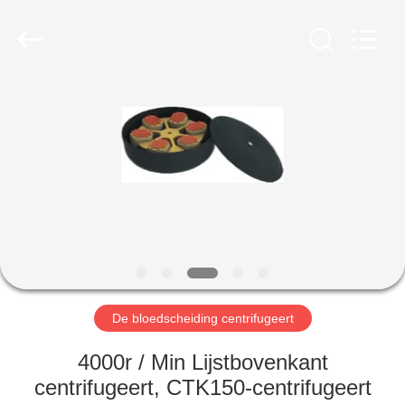
Xiangyi
Laboratory
Instrument
Development
Co.,
Ltd..
All
Rights
THUIS
Reserved.
PRODUCTEN
OVER
ONS
FABRIEKSTOCHT
De bloedscheiding centrifugeert
KWALITEITSCONTROLE
4000r / Min Lijstbovenkant
centrifugeert, CTK150-centrifugeert