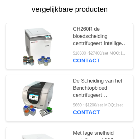
PRIVACY
vergelijkbare producten
POLICY
CH260R de
bloedscheiding
centrifugeert Intelligent
voor 5ml 7ml
$18300~$27400/set MOQ:1set
Vacutainers
CONTACT
De Scheiding van het
Benchtopbloed
centrifugeert
Schommelingsrotor
$660 ~$1200/set MOQ:1set
4x250ml 100ml voor
CONTACT
Biotechniek
Met lage snelheid