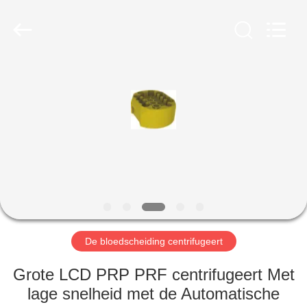
Xiangyi
Laboratory
Instrument
Development
Co.,
Ltd..
All
Rights
THUIS
Reserved.
PRODUCTEN
OVER
ONS
FABRIEKSTOCHT
De bloedscheiding centrifugeert
KWALITEITSCONTROLE
Grote LCD PRP PRF centrifugeert Met
lage snelheid met de Automatische