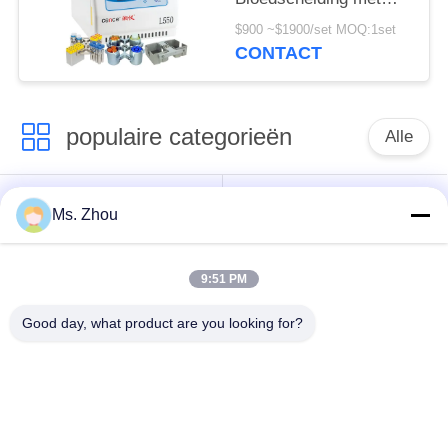
Beschikbare
$900 ~$1900/set MOQ:1set
Schommelingsrotoren
CONTACT
populaire categorieën
Alle
het laboratorium
medisch centrifugeer
Ms. Zhou
centrifugeert machine
machine
9:51 PM
PRP PRF
gekoeld centrifugeer
centrifugeert
machine
Good day, what product are you looking for?
de bloedscheiding
De bloedbank
centrifugeert
centrifugeert