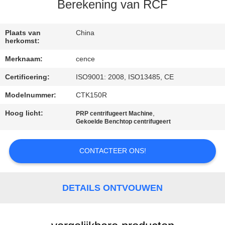
NEEM
Berekening van RCF
CONTACT
MET
Plaats van
China
herkomst:
ONS
Merknaam:
cence
OP
Certificering:
ISO9001: 2008, ISO13485, CE
Modelnummer:
CTK150R
NIEUWS
Hoog licht:
,
PRP centrifugeert Machine
Gekoelde Benchtop centrifugeert
GEVALLEN
CONTACTEER ONS!
VR
DETAILS ONTVOUWEN
SITEMAP