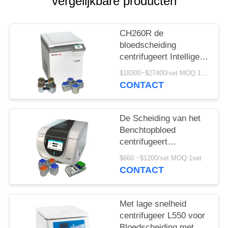
PRIVACY
vergelijkbare producten
POLICY
CH260R de
bloedscheiding
centrifugeert Intelligent
voor 5ml 7ml
$18300~$27400/set MOQ:1set
Vacutainers
CONTACT
De Scheiding van het
Benchtopbloed
centrifugeert
Schommelingsrotor
$660 ~$1200/set MOQ:1set
4x250ml 100ml voor
CONTACT
Biotechniek
Met lage snelheid
centrifugeer L550 voor
Bloedscheiding met