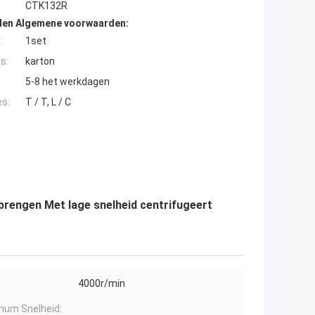
CTK132R
den Algemene voorwaarden:
:
1set
s:
karton
5-8 het werkdagen
es:
T / T, L / C
brengen Met lage snelheid centrifugeert
4000r/min
um Snelheid: