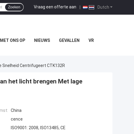
Vraag een offerte aan
|
Dutch
Zoeken
MET ONS OP
NIEUWS
GEVALLEN
VR
e Snelheid Centrifugeert CTK132R
n het licht brengen Met lage
mst:
China
cence
ISO9001: 2008, ISO13485, CE