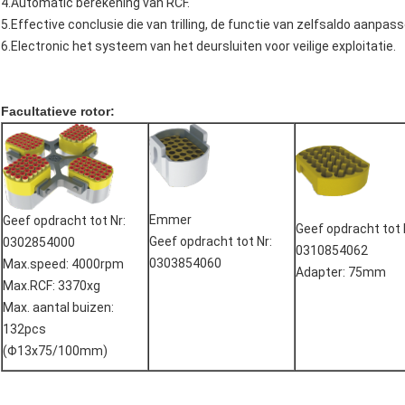
4.Automatic berekening van RCF.
5.Effective conclusie die van trilling, de functie van zelfsaldo aanpass
6.Electronic het systeem van het deursluiten voor veilige exploitatie.
Facultatieve rotor:
Emmer
Geef opdracht tot Nr:
Geef opdracht tot 
Geef opdracht tot Nr:
0302854000
0310854062
0303854060
Max.speed: 4000rpm
Adapter: 75mm
Max.RCF: 3370xg
Max. aantal buizen:
132pcs
(Φ13x75/100mm)