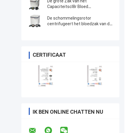
De grote Zak van het
Capaciteitscl8r Bloed
centrifugeert met
Schommelingsrotoren
De schommelingsrotor
centrifugeert het bloedzak van de
bloedbank van CL5/CL5R-
centrifugeert
CERTIFICAAT
IK BEN ONLINE CHATTEN NU