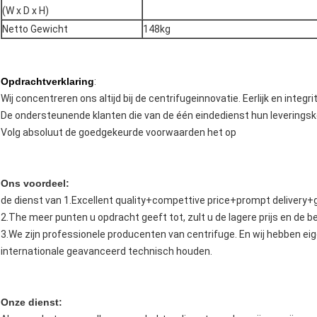
(W x D x H)
Netto Gewicht
148kg
Opdrachtverklaring
:
Wij concentreren ons altijd bij de centrifugeinnovatie. Eerlijk en integrite
De ondersteunende klanten die van de één eindedienst hun leverings
Volg absoluut de goedgekeurde voorwaarden het op
Ons voordeel:
de dienst van 1.Excellent quality+compettive price+prompt delivery
2.The meer punten u opdracht geeft tot, zult u de lagere prijs en de be
3.We zijn professionele producenten van centrifuge. En wij hebben ei
internationale geavanceerd technisch houden.
Onze dienst: