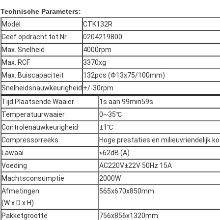
Technische Parameters:
Model
CTK132R
Geef opdracht tot Nr.
0204219800
Max. Snelheid
4000rpm
Max. RCF
3370xg
Max. Buiscapaciteit
132pcs (Φ13x75/100mm)
Snelheidsnauwkeurigheid
+/-30rpm
Tijd Plaatsende Waaier
1s aan 99min59s
Temperatuurwaaier
0~35℃
Controlenauwkeurigheid
±1℃
Compressorreeks
Hoge prestaties en milieuvriendelijk k
Lawaai
≤62dB (A)
Voeding
AC220V±22V 50Hz 15A
Machtsconsumptie
2000W
Afmetingen
565x670x850mm
(W x D x H)
Pakketgrootte
756x856x1320mm