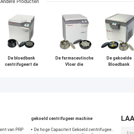
Andere Producten
De bloedbank
De farmaceutische
De gekoelde
centrifugeert de
Vloer die
Bloedbank
Capaciteit Max
centrifugeert
centrifugeert
Speed 9000r/min
Machine bevinden
Internationale
van CL8R MAC
zich l800r-2 Grote
Gevorderde
Test Refrigerated
Capaciteitsbloedbank
Klasse l720r-3 
Centrifuge Super
centrifugeren
Super Capacitei
centrifugeert
LAA
gekoeld centrifugeer machine
ment van PRP
De hoge Capaciteit Gekoeld centrifugeert