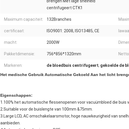
brengen Met lage snelheid
centrifugeert CTK1
Maximum capaciteit:
132Branches
Maxi
certificaat:
ISO9001: 2008, ISO13485, CE
lawaa
macht:
2000W
Dimen
Pakketdimensie:
756*856*1320mm
Netto
Markeren:
de bloedbuis centrifugeert
,
gekoelde de bl
Het medische Gebruik Automatische Gekoeld Aan het licht breng
Eigenschappen:
1.100% het automatische flessenopenen voor vacuümbloed die buis 
2.Suitable voor de buislengte van 100mm &75mm.
3.Large LCD, AC omschakelaarsmotor, hoge nauwkeurigheid van snelheid
aanbieden.