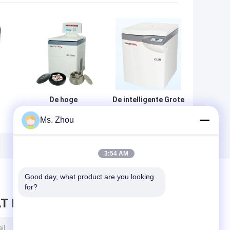
De hoge
De intelligente Grote
snelheidsbloedbank
Capaciteitsbloedbank
Ms. Zhou
centrifugeert de
centrifugeert de
Macht van gl-10MD
Maximum Snelheid
5.5kW voor
van CL5R 5000rpm
de
Laboratoriumanalyse
3:54 AM
t
Good day, what product are you looking 
for?
T BERICHT ACHTER