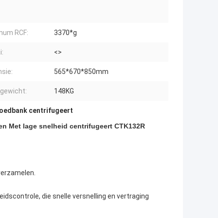
mum RCF:
3370*g
i:
<>
sie:
565*670*850mm
gewicht:
148KG
oedbank centrifugeert
en Met lage snelheid centrifugeert CTK132R
verzamelen.
scontrole, die snelle versnelling en vertraging