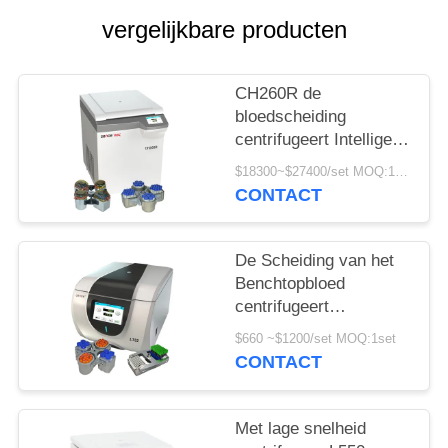
PRIVACY
vergelijkbare producten
POLICY
CH260R de
bloedscheiding
centrifugeert Intelligent
voor 5ml 7ml
$18300~$27400/set MOQ:1set
Vacutainers
CONTACT
De Scheiding van het
Benchtopbloed
centrifugeert
Schommelingsrotor
$660 ~$1200/set MOQ:1set
4x250ml 100ml voor
CONTACT
Biotechniek
Met lage snelheid