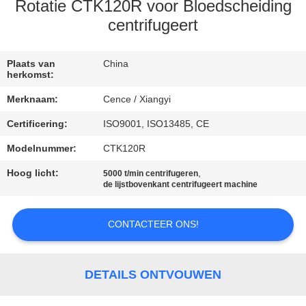
NEEM
Rotatie CTK120R voor Bloedscheiding
CONTACT
centrifugeert
MET
Plaats van
China
ONS
herkomst:
OP
Merknaam:
Cence / Xiangyi
Certificering:
ISO9001, ISO13485, CE
NIEUWS
Modelnummer:
CTK120R
Hoog licht:
,
GEVALLEN
5000 t/min centrifugeren
de lijstbovenkant centrifugeert machine
VR
CONTACTEER ONS!
SITEMAP
DETAILS ONTVOUWEN