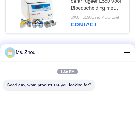
centrifugeer L550 voor
Bloedscheiding met
Beschikbare
$900 ~$1900/set MOQ:1set
Schommelingsrotoren
CONTACT
populaire categorieën
Alle
Ms. Zhou
het laboratorium
medisch centrifugeer
1:30 PM
centrifugeert machine
machine
Good day, what product are you looking for?
PRP PRF
gekoeld centrifugeer
centrifugeert
machine
de bloedscheiding
De bloedbank
centrifugeert
centrifugeert