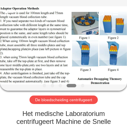
Xiangyi
Laboratory
Instrument
Development
Co.,
Ltd..
All
Rights
THUIS
Reserved.
PRODUCTEN
OVER
ONS
FABRIEKSTOCHT
De bloedscheiding centrifugeert
KWALITEITSCONTROLE
Het medische Laboratorium
centrifugeert Machine de Snelle