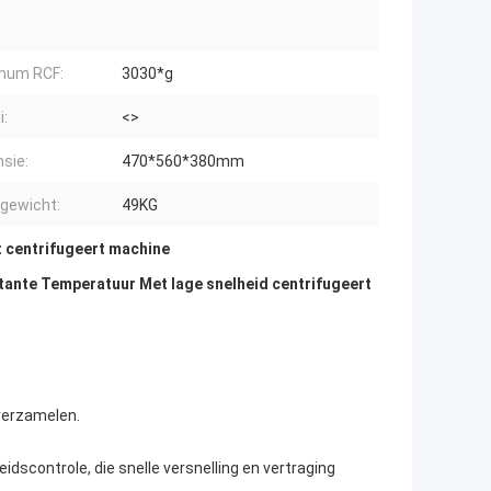
mum RCF:
3030*g
i:
<>
sie:
470*560*380mm
gewicht:
49KG
t centrifugeert machine
ante Temperatuur Met lage snelheid centrifugeert
verzamelen.
scontrole, die snelle versnelling en vertraging