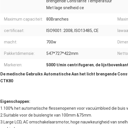
brengende Constante Temperatuur
Met lage snelheid ce
Maximum capaciteit:
80Branches
Maxi
certificaat:
ISO9001: 2008, ISO13485, CE
lawaa
macht:
700w
Dimen
Pakketdimensie:
547*727*422mm
Netto
Markeren:
5000 t/min centrifugeren
,
de lijstbovenkan
De medische Gebruiks Automatische Aan het licht brengende Const
CTK80
Eigenschappen:
1.100% het automatische flessenopenen voor vacuümbloed die buis 
2.Suitable voor de buislengte van 100mm &75mm.
3.Large LCD, AC omschakelaarsmotor, hoge nauwkeurigheid van snelheid