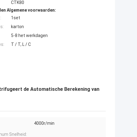
CTK80
den Algemene voorwaarden:
:
1set
s:
karton
5-8 het werkdagen
es:
T / T, L / C
rifugeert de Automatische Berekening van
4000r/min
um Snelheid: