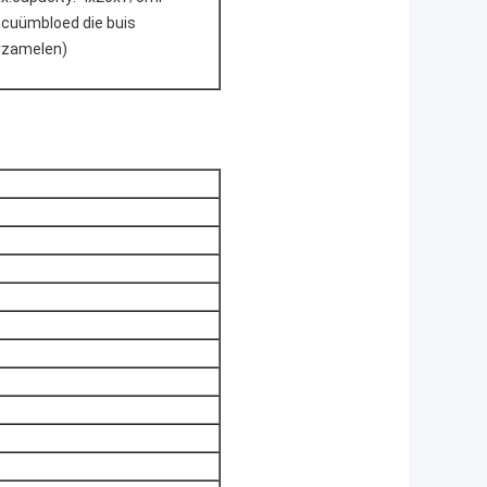
acuümbloed die buis
rzamelen)