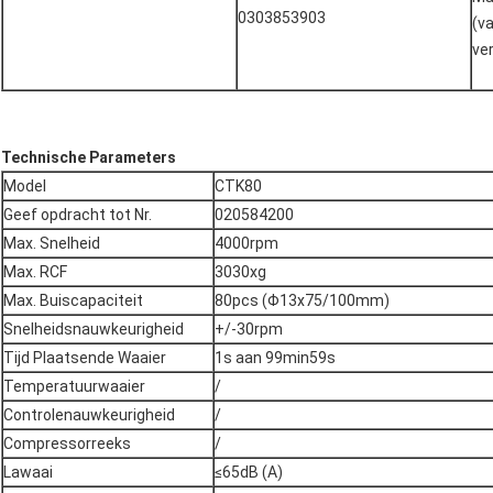
0303853903
(v
ve
Technische Parameters
Model
CTK80
Geef opdracht tot Nr.
020584200
Max. Snelheid
4000rpm
Max. RCF
3030xg
Max. Buiscapaciteit
80pcs (Φ13x75/100mm)
Snelheidsnauwkeurigheid
+/-30rpm
Tijd Plaatsende Waaier
1s aan 99min59s
Temperatuurwaaier
/
Controlenauwkeurigheid
/
Compressorreeks
/
Lawaai
≤65dB (A)