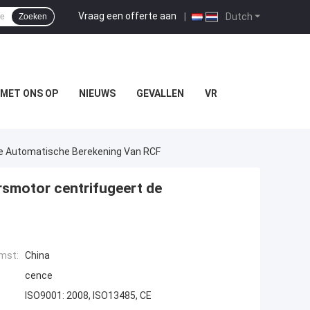
Vraag een offerte aan
|
Dutch
Zoeken
MET ONS OP
NIEUWS
GEVALLEN
VR
e Automatische Berekening Van RCF
rsmotor centrifugeert de
mst:
China
cence
ISO9001: 2008, ISO13485, CE