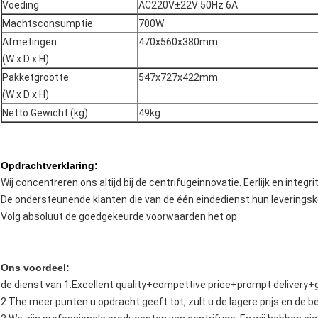
Voeding
AC220V±22V 50Hz 6A
Machtsconsumptie
700W
Afmetingen
470x560x380mm
(W x D x H)
Pakketgrootte
547x727x422mm
(W x D x H)
Netto Gewicht (kg)
49kg
Opdrachtverklaring:
Wij concentreren ons altijd bij de centrifugeinnovatie. Eerlijk en integrite
De ondersteunende klanten die van de één eindedienst hun leverings
Volg absoluut de goedgekeurde voorwaarden het op
Ons voordeel:
de dienst van 1.Excellent quality+compettive price+prompt delivery
2.The meer punten u opdracht geeft tot, zult u de lagere prijs en de be