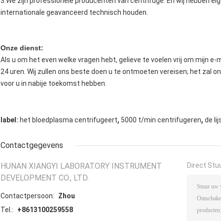
3.We zijn professionele producenten van centrifuge. En wij hebben ei
internationale geavanceerd technisch houden.
Onze dienst:
Als u om het even welke vragen hebt, gelieve te voelen vrij om mijn e-
24 uren. Wij zullen ons beste doen u te ontmoeten vereisen; het zal o
voor u in nabije toekomst hebben.
,
,
label:
het bloedplasma centrifugeert
5000 t/min centrifugeren
de l
Contactgegevens
HUNAN XIANGYI LABORATORY INSTRUMENT
Direct Stu
DEVELOPMENT CO., LTD.
Contactpersoon:
Zhou
Tel.:
+8613100259558