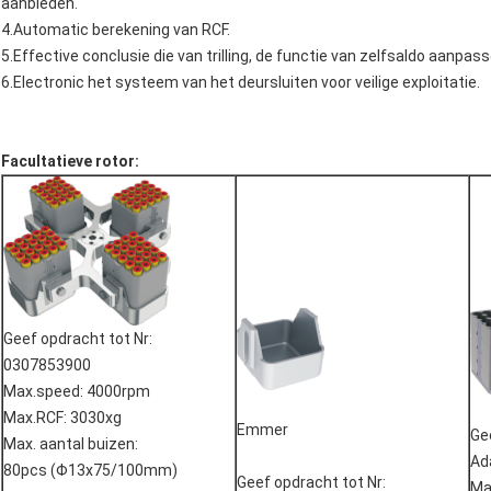
aanbieden.
4.Automatic berekening van RCF.
5.Effective conclusie die van trilling, de functie van zelfsaldo aanpass
6.Electronic het systeem van het deursluiten voor veilige exploitatie.
Facultatieve rotor:
Geef opdracht tot Nr:
0307853900
Max.speed: 4000rpm
Max.RCF: 3030xg
Emmer
Ge
Max. aantal buizen:
Ad
80pcs (Φ13x75/100mm)
Geef opdracht tot Nr:
Ma