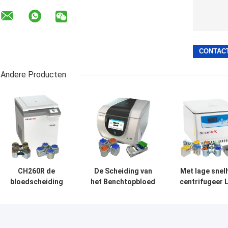
Andere Producten
CH260R de
De Scheiding van
Met lage snel
bloedscheiding
het Benchtopbloed
centrifugeer 
centrifugeert
centrifugeert
voor Bloedsche
Intelligent voor
Schommelingsrotor
met Beschikb
5ml 7ml
4x250ml 100ml voor
Schommelingsr
Vacutainers
Biotechniek