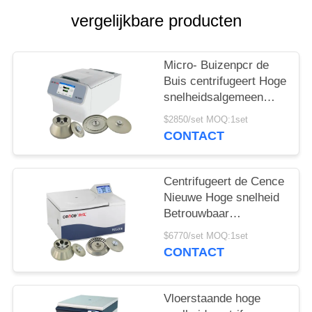
PRIVACY
vergelijkbare producten
POLICY
Micro- Buizenpcr de
Buis centrifugeert Hoge
snelheidsalgemeen
begrip centrifugeert
$2850/set MOQ:1set
H1750R
CONTACT
Centrifugeert de Cence
Nieuwe Hoge snelheid
Betrouwbaar
Centrifugeren voor
$6770/set MOQ:1set
Moleculaire Biologie
CONTACT
Vloerstaande hoge