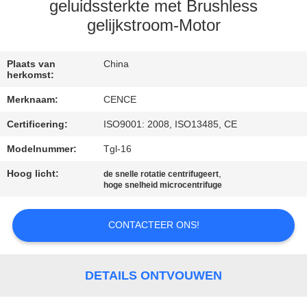
NEEM
geluidssterkte met Brushless
CONTACT
gelijkstroom-Motor
MET
Plaats van
China
ONS
herkomst:
OP
Merknaam:
CENCE
Certificering:
ISO9001: 2008, ISO13485, CE
NIEUWS
Modelnummer:
Tgl-16
Hoog licht:
,
GEVALLEN
de snelle rotatie centrifugeert
hoge snelheid microcentrifuge
VR
CONTACTEER ONS!
SITEMAP
DETAILS ONTVOUWEN