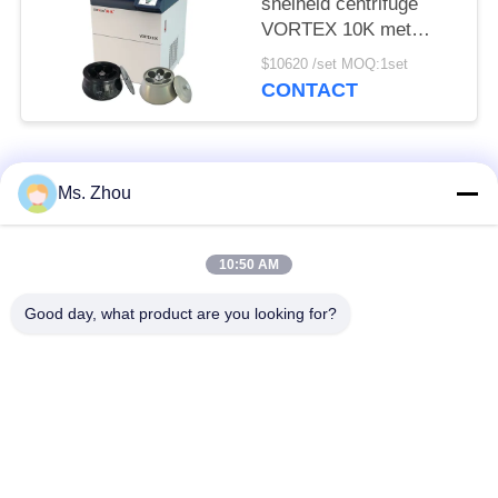
snelheid centrifuge
VORTEX 10K met
grote capaciteit
$10620 /set MOQ:1set
hoekrotors
CONTACT
populaire categorieën
Alle
Ms. Zhou
het laboratorium
medisch centrifugeer
10:50 AM
centrifugeert machine
machine
Good day, what product are you looking for?
PRP PRF
gekoeld centrifugeer
centrifugeert
machine
de bloedscheiding
De bloedbank
centrifugeert
centrifugeert