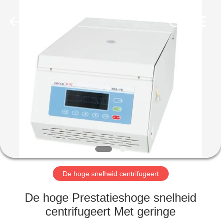
Xiangyi
Laboratory
Instrument
Development
Co.,
Ltd..
All
Rights
THUIS
Reserved.
PRODUCTEN
OVER
ONS
FABRIEKSTOCHT
De hoge snelheid centrifugeert
KWALITEITSCONTROLE
De hoge Prestatieshoge snelheid
centrifugeert Met geringe