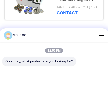
Machine CHT210R
$4650 ~$5400/set MOQ:1set
4*750ml
CONTACT
populaire categorieën
Alle
Ms. Zhou
het laboratorium
medisch centrifugeer
12:56 PM
centrifugeert machine
machine
Good day, what product are you looking for?
PRP PRF
gekoeld centrifugeer
centrifugeert
machine
de bloedscheiding
De bloedbank
centrifugeert
centrifugeert