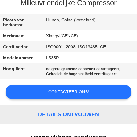
NEEM
Milieuvriendelijke Compressor
CONTACT
MET
Plaats van
Hunan, China (vasteland)
herkomst:
ONS
Merknaam:
Xiangyi(CENCE)
OP
Certificering:
ISO9001: 2008, ISO13485, CE
Modelnummer:
L535R
NIEUWS
Hoog licht:
,
de grote gekoelde capaciteit centrifugeert
Gekoelde de hoge snelheid centrifugeert
GEVALLEN
CONTACTEER ONS!
VR
DETAILS ONTVOUWEN
SITEMAP