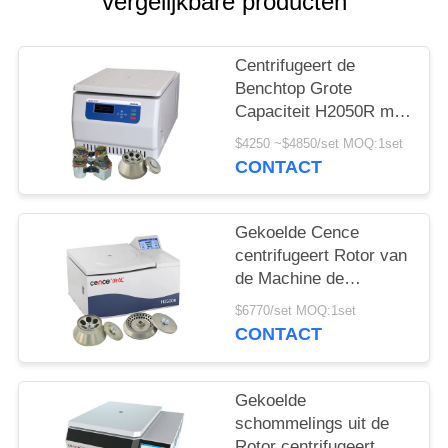
PRIVACY
vergelijkbare producten
POLICY
Centrifugeert de
Benchtop Grote
Capaciteit H2050R met
4*750ml-
$4250 ~$4850/set MOQ:1set
Schommelingsrotor
CONTACT
Gekoelde Cence
centrifugeert Rotor van
de Machine de
Klassieke H2500R Max
$6770/set MOQ:1set
Capacity 6x100ml
CONTACT
Hoek
Gekoelde
schommelings uit de
Rotor centrifugeert