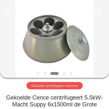
Xiangyi
Laboratory
Instrument
Development
Co.,
Ltd..
All
Rights
THUIS
Reserved.
PRODUCTEN
OVER
ONS
FABRIEKSTOCHT
Gekoeld centrifugeer machine
KWALITEITSCONTROLE
Gekoelde Cence centrifugeert 5.5kW-
Macht Suppy 6x1500ml de Grote