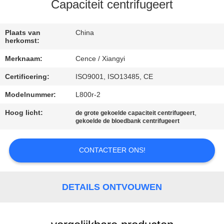
NEEM
Capaciteit centrifugeert
CONTACT
MET
Plaats van
China
herkomst:
ONS
Merknaam:
Cence / Xiangyi
OP
Certificering:
ISO9001, ISO13485, CE
Modelnummer:
L800r-2
NIEUWS
Hoog licht:
,
de grote gekoelde capaciteit centrifugeert
gekoelde de bloedbank centrifugeert
GEVALLEN
CONTACTEER ONS!
VR
DETAILS ONTVOUWEN
SITEMAP