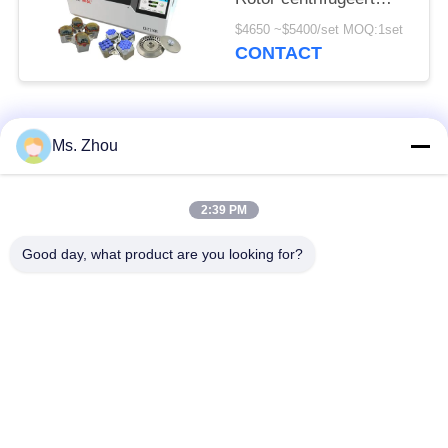
Machine CHT210R
$4650 ~$5400/set MOQ:1set
4*750ml
CONTACT
populaire categorieën
Alle
Ms. Zhou
het laboratorium
medisch centrifugeer
2:39 PM
centrifugeert machine
machine
Good day, what product are you looking for?
PRP PRF
gekoeld centrifugeer
centrifugeert
machine
de bloedscheiding
De bloedbank
centrifugeert
centrifugeert