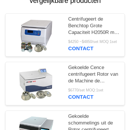
PRIVACY
vergelijkbare producten
POLICY
Centrifugeert de
Benchtop Grote
Capaciteit H2050R met
4*750ml-
$4250 ~$4850/set MOQ:1set
Schommelingsrotor
CONTACT
Gekoelde Cence
centrifugeert Rotor van
de Machine de
Klassieke H2500R Max
$6770/set MOQ:1set
Capacity 6x100ml
CONTACT
Hoek
Gekoelde
schommelings uit de
Rotor centrifugeert