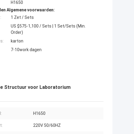
H1650
den Algemene voorwaarden:
:
1 Zet / Sets
US $575-1,100 / Sets | 1 Set/Sets (Min.
Order)
s:
karton
7-10work dagen
te Structuur voor Laboratorium
:
H1650
t:
220V 50/60HZ