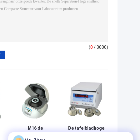
(
0
/ 3000)
M16 de
De tafelbladhoge
Hoekrotor van
snelheid