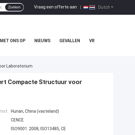
Vraag een offerte aan
|
Dutch
Zoeken
MET ONS OP
NIEUWS
GEVALLEN
VR
oor Laboratorium
eert Compacte Structuur voor
mst:
Hunan, China (vasteland)
CENCE
ISO9001: 2008, ISO13485, CE