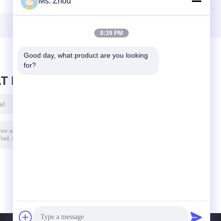
Ms. Zhou
Mini High Speed
centrifugeert
t
Centrifuge With
tg16-WS met
t
12x1.5ml/2ml
Beschikbare
Hoekrotoren
8:39 PM
Good day, what product are you looking 
for?
T BERICHT ACHTER