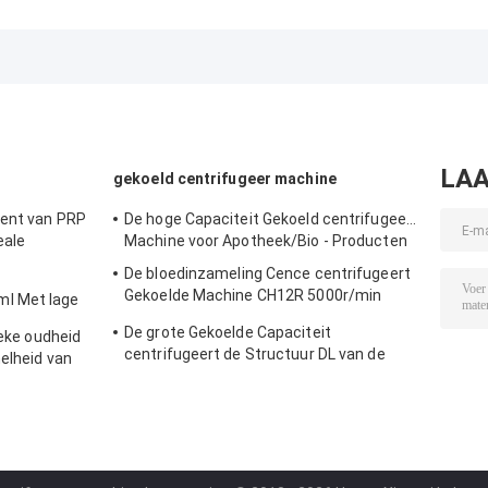
centrifugeert Hoge
Hoge snelheid
centrifuge
snelheidsalgemeen
Betrouwbaar
VORTEX 10K me
begrip
Centrifugeren
grote capacitei
centrifugeert
voor Moleculaire
hoekrotors
H1750R
Biologie
LAA
gekoeld centrifugeer machine
ment van PRP
De hoge Capaciteit Gekoeld centrifugeert
eale
Machine voor Apotheek/Bio - Producten
 brengende
De bloedinzameling Cence centrifugeert
K32
Gekoelde Machine CH12R 5000r/min
l Met lage
centrifugeert
disch en
De grote Gekoelde Capaciteit
ieke oudheid
centrifugeert de Structuur DL van de
elheid van
Machinefuselage - 6M
P