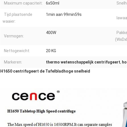
Maximum capaciteit:
6x50ml
Snelh
Tijd plaatsende
1min aan 99min59s
lawaa
waaier:
400W
Pakk
Vermogen:
(WxDx
Nettogewicht:
20 KG
Markeren:
thermo wetenschappelijk centrifugeert
,
ho
H1650 centrifugeert de Tafelbladhoge snelheid