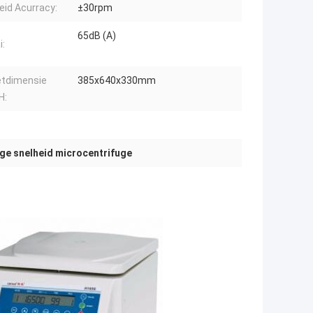
eid Acurracy:
±30rpm
65dB (A)
i:
etdimensie
385x640x330mm
H:
ge snelheid microcentrifuge