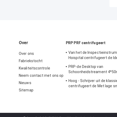
Over
PRP PRF centrifugeert
Van het de Inspectieinstru
Over ons
Hoispital centrifugeert de Id
Fabriekstocht
Automatische Aan het licht
PRP-de Desktop van
Kwaliteitscontrole
Constante Temperatuur CT
Schoonheidstreament 4*50m
Neem contact met ons op
snelheid centrifugeert in Me
Hoog - Schrijver uit de klass
Laboratorium
Nieuws
centrifugeert de Met lage sn
Sitemap
kwaliteitsbenchtop TD3 PR